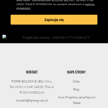
Anna Sikora - StachurskaORRE BOLDONE (BG) VIA L. DA VINCI 9 CAP
24020; ITALIA PI 04749000164- na zasadach określonych w
polityce
prywatności
.
Zapisuję się
KONTAKT
MAPA STRONY
TORRE BOLDONE (BG) VIA L.
Sklep
DA VINCI 9 CAP 24020; ITALIA
Blog
PI 04749000164
Kurs Projektowania Fajnych
kontakt@fajneogrody.pl
Rabat