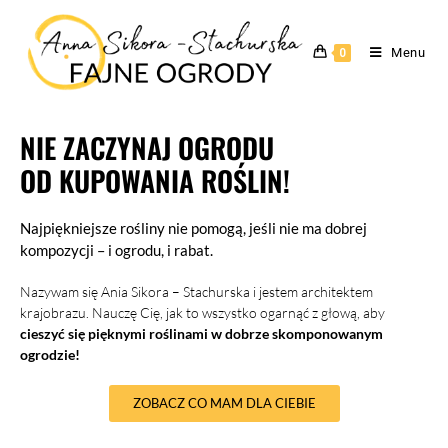
Menu
0
NIE ZACZYNAJ OGRODU
OD KUPOWANIA ROŚLIN!
Najpiękniejsze rośliny nie pomogą, jeśli nie ma dobrej
kompozycji – i ogrodu, i rabat.
Nazywam się Ania Sikora – Stachurska i jestem architektem
krajobrazu. Nauczę Cię, jak to wszystko ogarnąć z głową, aby
cieszyć się pięknymi roślinami w dobrze skomponowanym
ogrodzie!
ZOBACZ CO MAM DLA CIEBIE